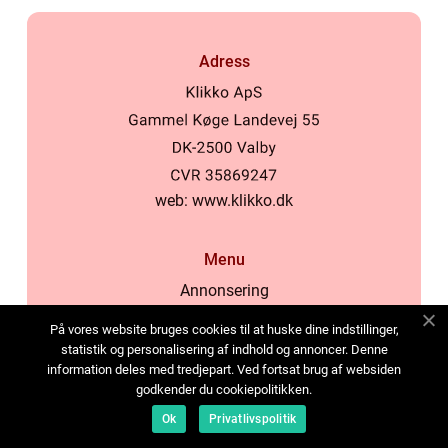
Adress
web:
www.klikko.dk
Menu
Annonsering
Om oss
På vores website bruges cookies til at huske dine indstillinger,
Cookies
statistik og personalisering af indhold og annoncer. Denne
information deles med tredjepart. Ved fortsat brug af websiden
Kontakta oss
godkender du cookiepolitikken.
Sitemap
Ok
Privatlivspolitik