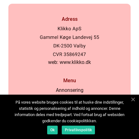
Adress
web:
www.klikko.dk
Menu
Annonsering
Om oss
På vores website bruges cookies til at huske dine indstillinger,
Cookies
statistik og personalisering af indhold og annoncer. Denne
information deles med tredjepart. Ved fortsat brug af websiden
Kontakta oss
godkender du cookiepolitikken.
Sitemap
Ok
Privatlivspolitik