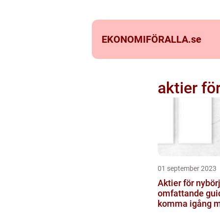
EKONOMIFÖRALLA.
se
aktier fö
01 september 2023
Aktier för nybör
omfattande guid
komma igång 
aktiehandel