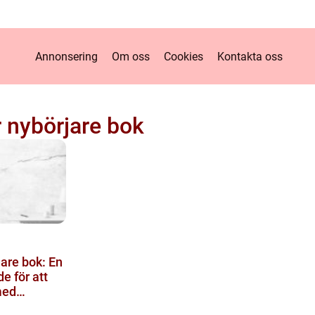
Annonsering
Om oss
Cookies
Kontakta oss
r nybörjare bok
jare bok: En
e för att
med