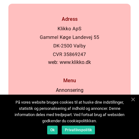
Adress
web:
www.klikko.dk
Menu
Annonsering
Om oss
På vores website bruges cookies til at huske dine indstillinger,
Cookies
statistik og personalisering af indhold og annoncer. Denne
information deles med tredjepart. Ved fortsat brug af websiden
Kontakta oss
godkender du cookiepolitikken.
Sitemap
Ok
Privatlivspolitik