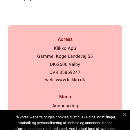
Adress
web:
www.klikko.dk
Menu
Annonsering
Om oss
På vores website bruges cookies til at huske dine indstillinger,
Cookies
statistik og personalisering af indhold og annoncer. Denne
information deles med tredjepart. Ved fortsat brug af websiden
Kontakta oss