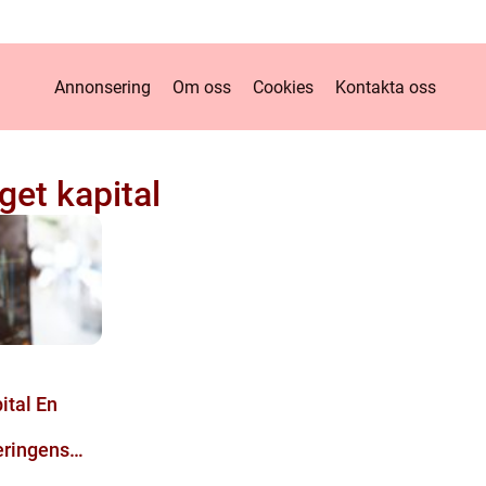
Annonsering
Om oss
Cookies
Kontakta oss
get kapital
al En
eringens