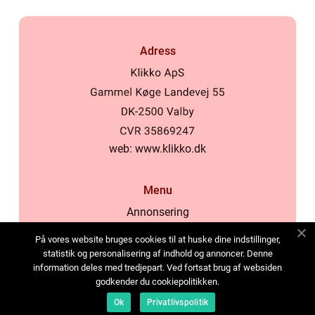
Adress
web:
www.klikko.dk
Menu
Annonsering
Om oss
På vores website bruges cookies til at huske dine indstillinger,
Cookies
statistik og personalisering af indhold og annoncer. Denne
information deles med tredjepart. Ved fortsat brug af websiden
Kontakta oss
godkender du cookiepolitikken.
Sitemap
Ok
Privatlivspolitik