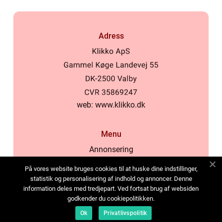
Adress
web:
www.klikko.dk
Menu
Annonsering
Om oss
På vores website bruges cookies til at huske dine indstillinger,
Cookies
statistik og personalisering af indhold og annoncer. Denne
information deles med tredjepart. Ved fortsat brug af websiden
Kontakta oss
godkender du cookiepolitikken.
Sitemap
Ok
Privatlivspolitik