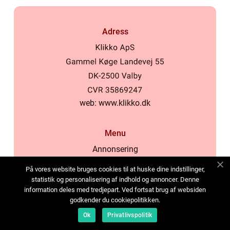
Adress
web:
www.klikko.dk
Menu
Annonsering
Om oss
På vores website bruges cookies til at huske dine indstillinger,
Cookies
statistik og personalisering af indhold og annoncer. Denne
information deles med tredjepart. Ved fortsat brug af websiden
Kontakta oss
godkender du cookiepolitikken.
Sitemap
Ok
Privatlivspolitik