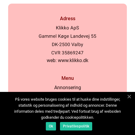
Adress
web:
www.klikko.dk
Menu
Annonsering
Om oss
På vores website bruges cookies til at huske dine indstillinger,
Cookies
statistik og personalisering af indhold og annoncer. Denne
information deles med tredjepart. Ved fortsat brug af websiden
Kontakta oss
godkender du cookiepolitikken.
Sitemap
Ok
Privatlivspolitik