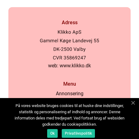
Adress
web:
www.klikko.dk
Menu
Annonsering
Om oss
På vores website bruges cookies til at huske dine indstillinger,
Cookies
statistik og personalisering af indhold og annoncer. Denne
information deles med tredjepart. Ved fortsat brug af websiden
Kontakta oss
godkender du cookiepolitikken.
Sitemap
Ok
Privatlivspolitik