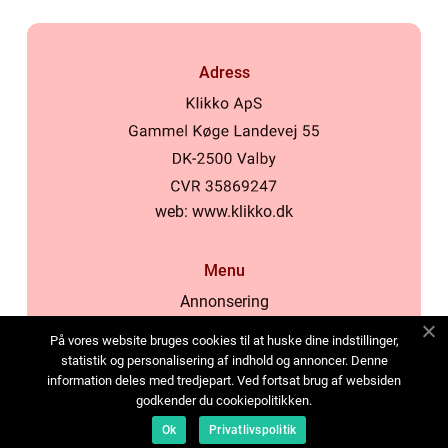
Adress
web:
www.klikko.dk
Menu
Annonsering
Om oss
På vores website bruges cookies til at huske dine indstillinger,
Cookies
statistik og personalisering af indhold og annoncer. Denne
information deles med tredjepart. Ved fortsat brug af websiden
Kontakta oss
godkender du cookiepolitikken.
Sitemap
Ok
Privatlivspolitik