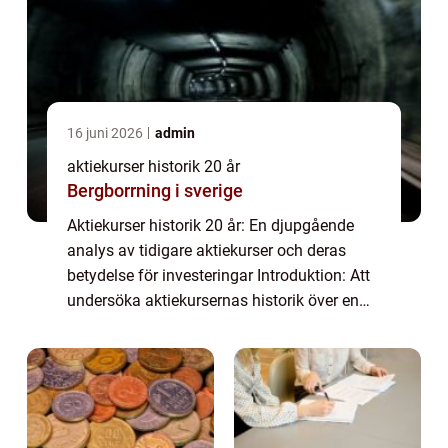
16 juni 2026
admin
aktiekurser historik 20 år
Bergborrning i sverige
Aktiekurser historik 20 år: En djupgående
analys av tidigare aktiekurser och deras
betydelse för investeringar Introduktion: Att
undersöka aktiekursernas historik över en
20-årsperiod kan ge investerare och
privatpersoner viktig information om hur
sp...