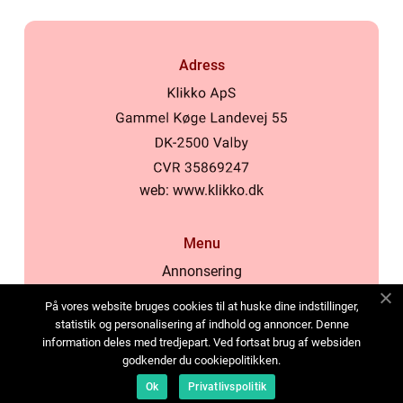
Adress
web:
www.klikko.dk
Menu
Annonsering
Om oss
På vores website bruges cookies til at huske dine indstillinger,
Cookies
statistik og personalisering af indhold og annoncer. Denne
information deles med tredjepart. Ved fortsat brug af websiden
Kontakta oss
godkender du cookiepolitikken.
Sitemap
Ok
Privatlivspolitik