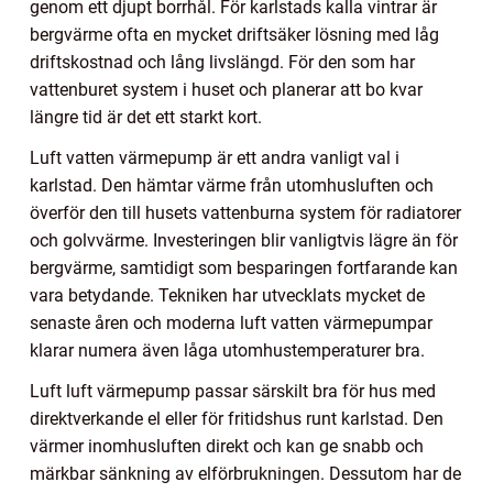
genom ett djupt borrhål. För karlstads kalla vintrar är
bergvärme ofta en mycket driftsäker lösning med låg
driftskostnad och lång livslängd. För den som har
vattenburet system i huset och planerar att bo kvar
längre tid är det ett starkt kort.
Luft vatten värmepump är ett andra vanligt val i
karlstad. Den hämtar värme från utomhusluften och
överför den till husets vattenburna system för radiatorer
och golvvärme. Investeringen blir vanligtvis lägre än för
bergvärme, samtidigt som besparingen fortfarande kan
vara betydande. Tekniken har utvecklats mycket de
senaste åren och moderna luft vatten värmepumpar
klarar numera även låga utomhustemperaturer bra.
Luft luft värmepump passar särskilt bra för hus med
direktverkande el eller för fritidshus runt karlstad. Den
värmer inomhusluften direkt och kan ge snabb och
märkbar sänkning av elförbrukningen. Dessutom har de