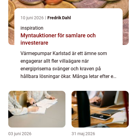
10 juni 2026
Fredrik Dahl
inspiration
Myntauktioner för samlare och
investerare
Värmepumpar Karlstad är ett ämne som
engagerar allt fler villaägare när
energipriserna svänger och kraven på
hållbara lösningar ökar. Många letar efter ett
sätt att sänka sina uppvärmningskostnader
samtidigt som inomhusklimatet blir tryggt,
jämnt och...
03 juni 2026
31 maj 2026