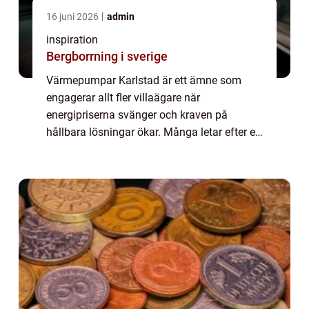
16 juni 2026
admin
inspiration
Bergborrning i sverige
Värmepumpar Karlstad är ett ämne som
engagerar allt fler villaägare när
energipriserna svänger och kraven på
hållbara lösningar ökar. Många letar efter ett
sätt att sänka sina uppvärmningskostnader
samtidigt som inomhusklimatet blir tryggt,
jämnt och...