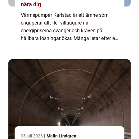
nära dig
Värmepumpar Karlstad är ett ämne som
engagerar allt fler villaägare när
energipriserna svänger och kraven på
hållbara lösningar ökar. Många letar efter ett
sätt att sänka sina uppvärmningskostnader
samtidigt som inomhusklimatet blir tryggt,
jämnt och...
06 juli 2026
Malin Lindgren