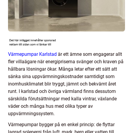
Värmepumpar Karlstad
är ett ämne som engagerar allt
fler villaägare när energipriserna svänger och kraven på
hållbara lösningar ökar. Många letar efter ett sätt att
sänka sina uppvärmningskostnader samtidigt som
inomhusklimatet blir tryggt, jämnt och bekvämt året
runt. I karlstad och övriga värmland finns dessutom
särskilda förutsättningar med kalla vintrar, växlande
väder och många hus med olika typer av
uppvärmningssystem.
Värmepumpar bygger på en enkel princip: de flyttar
lagrad solenergi från luft, mark, berg eller vatten till