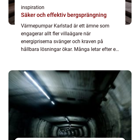
inspiration
Säker och effektiv bergsprängning
Värmepumpar Karlstad är ett ämne som
engagerar allt fler villaägare när
energipriserna svänger och kraven på
hållbara lösningar ökar. Många letar efter ett
sätt att sänka sina uppvärmningskostnader
samtidigt som inomhusklimatet blir tryggt,
jämnt och...