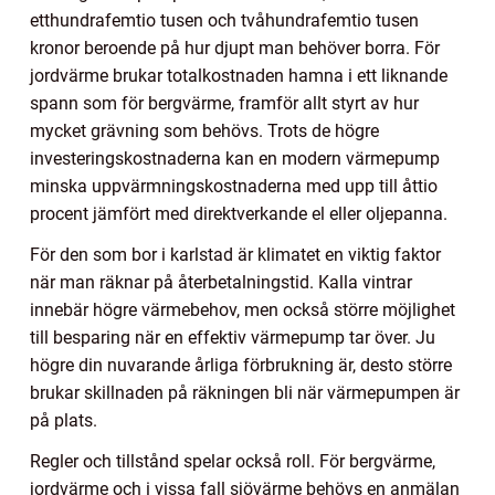
etthundrafemtio tusen och tvåhundrafemtio tusen
kronor beroende på hur djupt man behöver borra. För
jordvärme brukar totalkostnaden hamna i ett liknande
spann som för bergvärme, framför allt styrt av hur
mycket grävning som behövs. Trots de högre
investeringskostnaderna kan en modern värmepump
minska uppvärmningskostnaderna med upp till åttio
procent jämfört med direktverkande el eller oljepanna.
För den som bor i karlstad är klimatet en viktig faktor
när man räknar på återbetalningstid. Kalla vintrar
innebär högre värmebehov, men också större möjlighet
till besparing när en effektiv värmepump tar över. Ju
högre din nuvarande årliga förbrukning är, desto större
brukar skillnaden på räkningen bli när värmepumpen är
på plats.
Regler och tillstånd spelar också roll. För bergvärme,
jordvärme och i vissa fall sjövärme behövs en anmälan