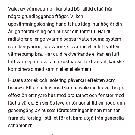
Valet av värmepump i karlstad bör alltid utgå från
några grundläggande frågor. Vilken
uppvärmningslösning har ditt hus idag, hur hög är din
årliga förbrukning och hur ser din tomt ut. Har du
radiatorer eller golvvärme passar vattenburna system
som bergvärme, jordvärme, sjövärme eller luft vatten
värmepump bra. Har du direktverkande el kan en luft
luft värmepump vara en kostnadseffektiv start, kanske
kombinerad med kamin eller el element.
Husets storlek och isolering påverkar effekten som
behövs. Ett äldre hus med sämre isolering kräver högre
effekt än ett nyare hus med bra täthet och fönster med
lågt u värde. En seriös leverantör gör alltid en noggrann
genomgång av husets förutsättningar innan man tar
fram ett förslag, istället för att bara utgå från generella
schabloner.