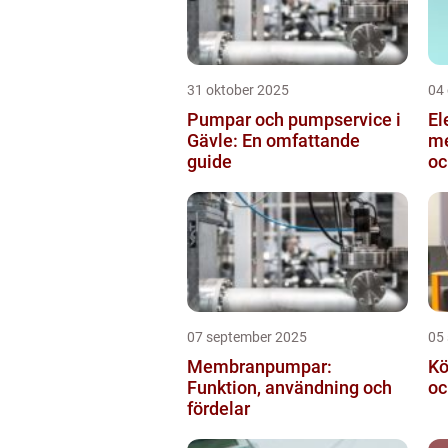
31 oktober 2025
04
Pumpar och pumpservice i
El
Gävle: En omfattande
me
guide
oc
in
07 september 2025
05
Membranpumpar:
Kö
Funktion, användning och
oc
fördelar