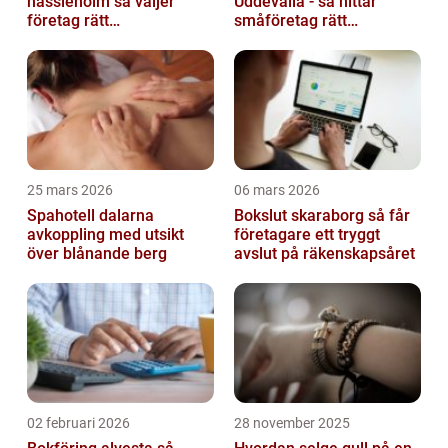
hässleholm så väljer
Uddevalla - så hittar
företag rätt
småföretag rätt
ekonomipartner
ekonomipartner
25 mars 2026
06 mars 2026
Spahotell dalarna
Bokslut skaraborg så får
avkoppling med utsikt
företagare ett tryggt
över blånande berg
avslut på räkenskapsåret
02 februari 2026
28 november 2025