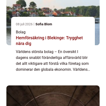
08 juli 2026
Sofia Blom
Bolag
Hemförsäkring i Blekinge: Trygghet
nära dig
Världens största bolag – En översikt I
dagens snabbt föränderliga affärsvärld blir
det allt viktigare att förstå vilka företag som
dominerar den globala ekonomin. Världens
största bolag är representanter för den
absoluta eliten och drar till si...