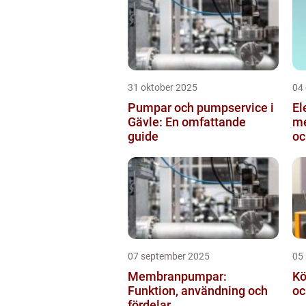
31 oktober 2025
04
Pumpar och pumpservice i
El
Gävle: En omfattande
me
guide
oc
in
07 september 2025
05
Membranpumpar:
Kö
Funktion, användning och
oc
fördelar