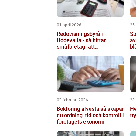
01 april 2026
25
Redovisningsbyrå i
Sp
Uddevalla - så hittar
av
småföretag rätt
bl
ekonomipartner
02 februari 2026
28
Bokföring alvesta så skapar
Hv
du ordning, tid och kontroll i
tr
företagets ekonomi