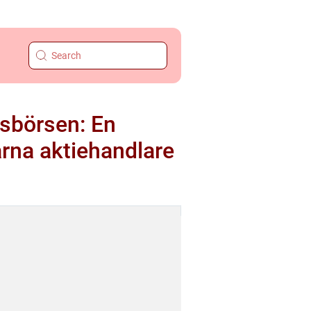
msbörsen: En
arna aktiehandlare