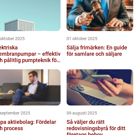
 oktober 2025
01 oktober 2025
ektriska
Sälja frimärken: En guide
mbranpumpar – effektiv
för samlare och säljare
h pålitlig pumpteknik för
dustrin
 september 2025
09 augusti 2025
pa aktiebolag: Fördelar
Så väljer du rätt
h process
redovisningsbyrå för ditt
företags behov