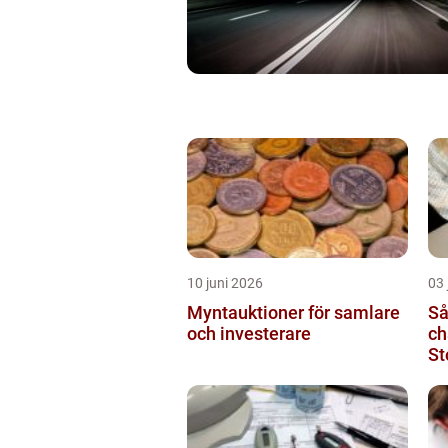
10 juni 2026
03 
Myntauktioner för samlare
Så
och investerare
ch
St