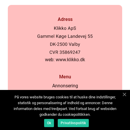
Adress
web:
www.klikko.dk
Menu
Annonsering
Om oss
På vores website bruges cookies til at huske dine indstillinger,
Cookies
statistik og personalisering af indhold og annoncer. Denne
information deles med tredjepart. Ved fortsat brug af websiden
Kontakta oss
godkender du cookiepolitikken.
Sitemap
Ok
Privatlivspolitik