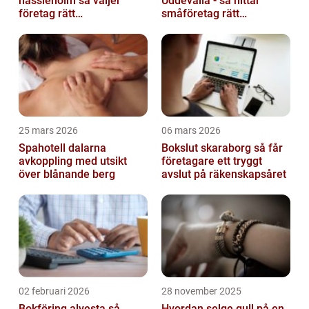
hässleholm så väljer
Uddevalla - så hittar
företag rätt
småföretag rätt
ekonomipartner
ekonomipartner
25 mars 2026
06 mars 2026
Spahotell dalarna
Bokslut skaraborg så får
avkoppling med utsikt
företagare ett tryggt
över blånande berg
avslut på räkenskapsåret
02 februari 2026
28 november 2025
Bokföring alvesta så
Hvordan selge gull på en