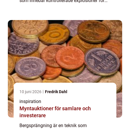
som innebär kontrollerade explosioner för
att bryta ner bergsmaterial, möjliggör
utveckling på platser där terrängen annars
skulle vara ...
10 juni 2026
Fredrik Dahl
inspiration
Myntauktioner för samlare och
investerare
Bergsprängning är en teknik som