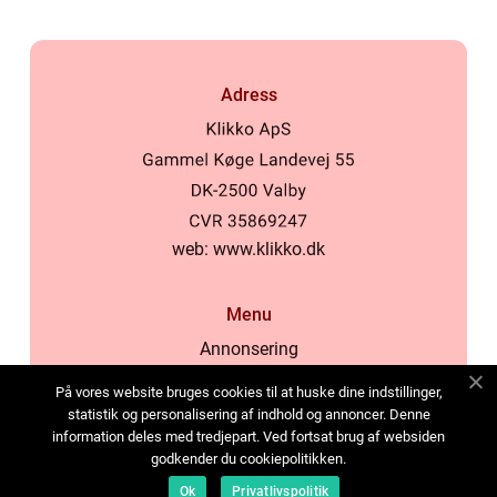
Adress
web:
www.klikko.dk
Menu
Annonsering
Om oss
På vores website bruges cookies til at huske dine indstillinger,
Cookies
statistik og personalisering af indhold og annoncer. Denne
information deles med tredjepart. Ved fortsat brug af websiden
Kontakta oss
godkender du cookiepolitikken.
Sitemap
Ok
Privatlivspolitik