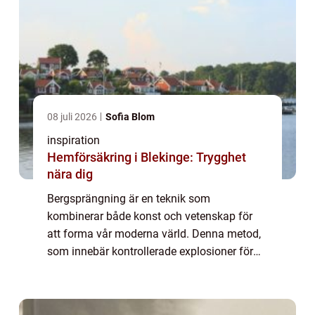
08 juli 2026
Sofia Blom
inspiration
Hemförsäkring i Blekinge: Trygghet
nära dig
Bergsprängning är en teknik som
kombinerar både konst och vetenskap för
att forma vår moderna värld. Denna metod,
som innebär kontrollerade explosioner för
att bryta ner bergsmaterial, möjliggör
utveckling på platser där terrängen annars
skulle vara ...