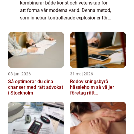
kombinerar både konst och vetenskap för
att forma vår moderna värld. Denna metod,
som innebär kontrollerade explosioner för
att bryta ner bergsmaterial, möjliggör
utveckling på platser där terrängen annars
skulle vara ...
03 juni 2026
31 maj 2026
Så optimerar du dina
Redovisningsbyrå
chanser med rätt advokat
hässleholm så väljer
i Stockholm
företag rätt
ekonomipartner