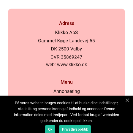
Adress
web:
www.klikko.dk
Menu
Annonsering
Om oss
På vores website bruges cookies til at huske dine indstillinger,
Cookies
statistik og personalisering af indhold og annoncer. Denne
information deles med tredjepart. Ved fortsat brug af websiden
Kontakta oss
godkender du cookiepolitikken.
Sitemap
Ok
Privatlivspolitik