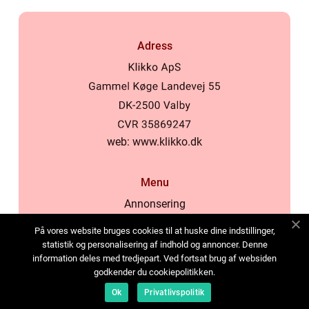
Adress
web:
www.klikko.dk
Menu
Annonsering
Om oss
På vores website bruges cookies til at huske dine indstillinger,
Cookies
statistik og personalisering af indhold og annoncer. Denne
information deles med tredjepart. Ved fortsat brug af websiden
Kontakta oss
godkender du cookiepolitikken.
Sitemap
Ok
Privatlivspolitik