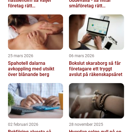
hässleholm så väljer
Uddevalla - så hittar
företag rätt
småföretag rätt
ekonomipartner
ekonomipartner
25 mars 2026
06 mars 2026
Spahotell dalarna
Bokslut skaraborg så får
avkoppling med utsikt
företagare ett tryggt
över blånande berg
avslut på räkenskapsåret
02 februari 2026
28 november 2025
Bokföring alvesta så
Hvordan selge gull på en