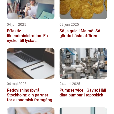
04 juni 2025
03 juni 2025
Effektiv
Sälja guld i Malmö: Så
löneadministration: En
gör du bästa affären
nyckel till lyckat
företagande
04 maj 2025
24 april 2025
Redovisningsbyrå i
Pumpservice i Gävle: Håll
Stockholm: din partner
dina pumpar i toppskick
för ekonomisk framgång