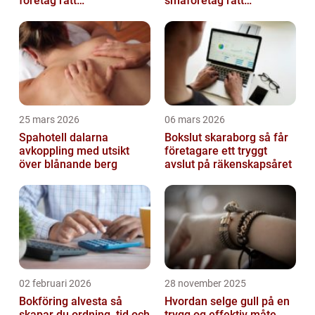
företag rätt
småföretag rätt
ekonomipartner
ekonomipartner
25 mars 2026
06 mars 2026
Spahotell dalarna
Bokslut skaraborg så får
avkoppling med utsikt
företagare ett tryggt
över blånande berg
avslut på räkenskapsåret
02 februari 2026
28 november 2025
Bokföring alvesta så
Hvordan selge gull på en
skapar du ordning, tid och
trygg og effektiv måte