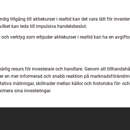
ig tillgång till aktiekurser i realtid kan det vara lätt för invest
ilket kan leda till impulsiva handelsbeslut.
och verktyg som erbjuder aktiekurser i realtid kan ha en avgifts
mbärlig resurs för investerare och handlare. Genom att tillhandahål
ser en mer informerad och snabb reaktion på marknadsförändring
titativa mätningar, skillnader mellan källor och historiska för- oc
ximera sina investeringar.