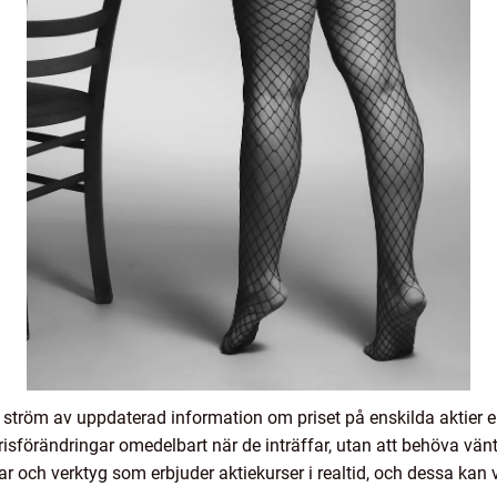
lig ström av uppdaterad information om priset på enskilda aktier 
isförändringar omedelbart när de inträffar, utan att behöva vänta
r och verktyg som erbjuder aktiekurser i realtid, och dessa kan va