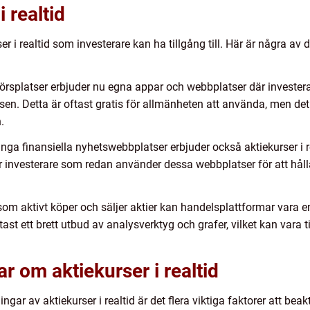
 realtid
rser i realtid som investerare kan ha tillgång till. Här är några a
splatser erbjuder nu egna appar och webbplatser där investerare 
n. Detta är oftast gratis för allmänheten att använda, men det 
.
ga finansiella nyhetswebbplatser erbjuder också aktiekurser i re
r investerare som redan använder dessa webbplatser för att hål
om aktivt köper och säljer aktier kan handelsplattformar vara en 
ast ett brett utbud av analysverktyg och grafer, vilket kan vara ti
r om aktiekurser i realtid
ngar av aktiekurser i realtid är det flera viktiga faktorer att bea