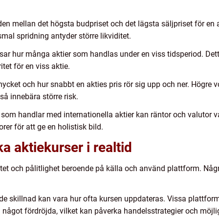
den mellan det högsta budpriset och det lägsta säljpriset för en 
l spridning antyder större likviditet.
ar hur många aktier som handlas under en viss tidsperiod. Dett
et för en viss aktie.
 mycket och hur snabbt en akties pris rör sig upp och ner. Högre v
så innebära större risk.
 som handlar med internationella aktier kan räntor och valutor va
er för att ge en holistisk bild.
a aktiekurser i realtid
alitet och pålitlighet beroende på källa och använd plattform. Någ
de skillnad kan vara hur ofta kursen uppdateras. Vissa plattfo
något fördröjda, vilket kan påverka handelsstrategier och möjl