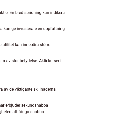
aktie. En bred spridning kan indikera
a kan ge investerare en uppfattning
olatilitet kan innebära större
ra av stor betydelse. Aktiekurser i
ra av de viktigaste skillnaderna
rmar erbjuder sekundsnabba
igheten att fånga snabba