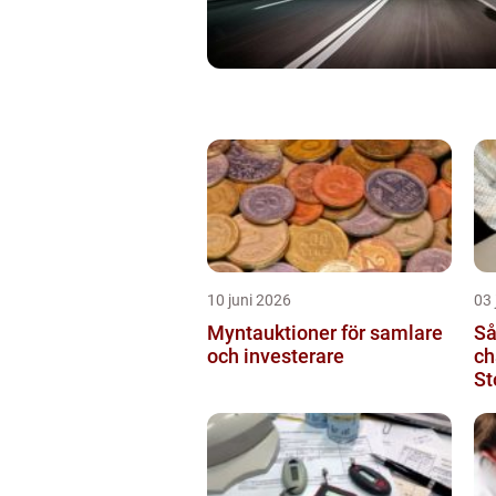
10 juni 2026
03 
Myntauktioner för samlare
Så
och investerare
ch
St