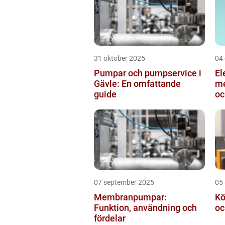
31 oktober 2025
04
Pumpar och pumpservice i
El
Gävle: En omfattande
me
guide
oc
in
07 september 2025
05
Membranpumpar:
Kö
Funktion, användning och
oc
fördelar