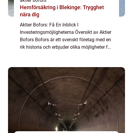
aktier bofors
Hemförsäkring i Blekinge: Trygghet
nära dig
Aktier Bofors: Få En Inblick I
Investeringsmöjligheterna Översikt av Aktier
Bofors Bofors är ett svenskt företag med en
rik historia och erbjuder olika möjligheter för
investerare att bli delägare genom aktier.
Denna artikel ger dig en grundlig övers...