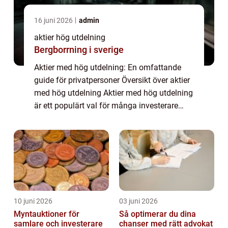
16 juni 2026
admin
aktier hög utdelning
Bergborrning i sverige
Aktier med hög utdelning: En omfattande
guide för privatpersoner Översikt över aktier
med hög utdelning Aktier med hög utdelning
är ett populärt val för många investerare
som söker en stabil ekonomisk avkastning.
Dessa aktier är kända för att ge utde...
10 juni 2026
03 juni 2026
Myntauktioner för
Så optimerar du dina
samlare och investerare
chanser med rätt advokat