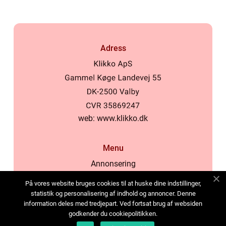
Adress
web:
www.klikko.dk
Menu
Annonsering
Om oss
På vores website bruges cookies til at huske dine indstillinger,
Cookies
statistik og personalisering af indhold og annoncer. Denne
information deles med tredjepart. Ved fortsat brug af websiden
Kontakta oss
godkender du cookiepolitikken.
Sitemap