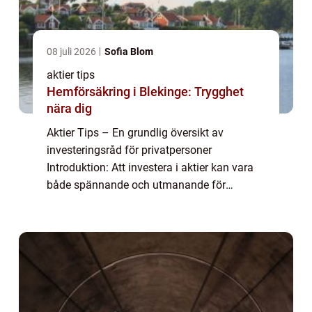
08 juli 2026
Sofia Blom
aktier tips
Hemförsäkring i Blekinge: Trygghet
nära dig
Aktier Tips – En grundlig översikt av
investeringsråd för privatpersoner
Introduktion: Att investera i aktier kan vara
både spännande och utmanande för
privatpersoner. För att maximera sina
chanser till framgång är det viktigt att ha
tillgång t...