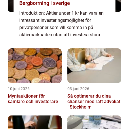
Bergborrning i sverige
Introduktion: Aktier under 1 kr kan vara en
intressant investeringsmöjlighet för
privatpersoner som vill komma in på
aktiemarknaden utan att investera stora
summor pengar. I denna artikel kommer vi
att ge en grundlig översikt över aktier under
1 kr, ...
10 juni 2026
03 juni 2026
Myntauktioner för
Så optimerar du dina
samlare och investerare
chanser med rätt advokat
i Stockholm