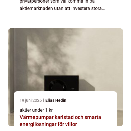
privatpersoner som vill komma in på
aktiemarknaden utan att investera stora
summor pengar. I denna artikel kommer vi
att ge en grundlig översikt över aktier under
1 kr, ...
19 juni 2026
Elias Hedin
aktier under 1 kr
Värmepumpar karlstad och smarta
energilösningar för villor