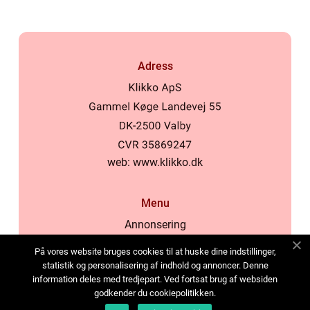
Adress
web:
www.klikko.dk
Menu
Annonsering
Om oss
På vores website bruges cookies til at huske dine indstillinger,
Cookies
statistik og personalisering af indhold og annoncer. Denne
information deles med tredjepart. Ved fortsat brug af websiden
Kontakta oss
godkender du cookiepolitikken.
Sitemap