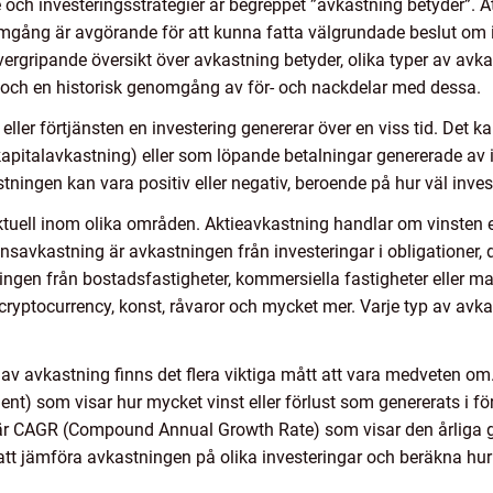
 och investeringsstrategier är begreppet ”avkastning betyder”. A
mgång är avgörande för att kunna fatta välgrundade beslut om 
ergripande översikt över avkastning betyder, olika typer av avka
 och en historisk genomgång av för- och nackdelar med dessa.
eller förtjänsten en investering genererar över en viss tid. Det 
kapitalavkastning) eller som löpande betalningar genererade av 
stningen kan vara positiv eller negativ, beroende på hur väl inves
ktuell inom olika områden. Aktieavkastning handlar om vinsten 
onsavkastning är avkastningen från investeringar i obligationer, 
ningen från bostadsfastigheter, kommersiella fastigheter eller m
 cryptocurrency, konst, råvaror och mycket mer. Varje typ av avk
 av avkastning finns det flera viktiga mått att vara medveten om.
nt) som visar hur mycket vinst eller förlust som genererats i för
 är CAGR (Compound Annual Growth Rate) som visar den årliga ge
 att jämföra avkastningen på olika investeringar och beräkna h