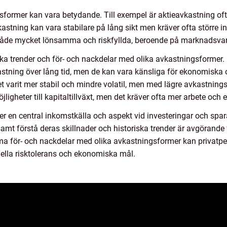
sformer kan vara betydande. Till exempel är aktieavkastning oft
stning kan vara stabilare på lång sikt men kräver ofta större ini
åde mycket lönsamma och riskfyllda, beroende på marknadsvari
iska trender och för- och nackdelar med olika avkastningsformer. Hi
ning över lång tid, men de kan vara känsliga för ekonomiska or
t varit mer stabil och mindre volatil, men med lägre avkastning
jligheter till kapitaltillväxt, men det kräver ofta mer arbete oc
 en central inkomstkälla och aspekt vid investeringar och spara
mt förstå deras skillnader och historiska trender är avgörande 
 för- och nackdelar med olika avkastningsformer kan privatpers
ella risktolerans och ekonomiska mål.