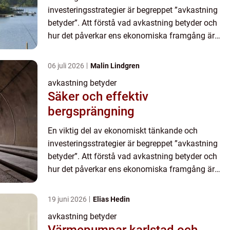
investeringsstrategier är begreppet ”avkastning
betyder”. Att förstå vad avkastning betyder och
hur det påverkar ens ekonomiska framgång är
avgörande för att kunna fatta välgrundade beslut
om inves...
06 juli 2026
Malin Lindgren
avkastning betyder
Säker och effektiv
bergsprängning
En viktig del av ekonomiskt tänkande och
investeringsstrategier är begreppet ”avkastning
betyder”. Att förstå vad avkastning betyder och
hur det påverkar ens ekonomiska framgång är
avgörande för att kunna fatta välgrundade beslut
om inves...
19 juni 2026
Elias Hedin
avkastning betyder
Värmepumpar karlstad och