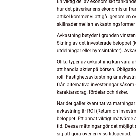
En viktig del av ekonomiskt tänkande
hur det påverkar ens ekonomiska fra
artikel kommer vi att gå igenom en öv
skillnader mellan avkastningsformer
Avkastning betyder i grunden vinsten 
ökning av det investerade beloppet (
utdelningar eller hyresintäkter). Avka
Olika typer av avkastning kan vara a
att handla aktier på börsen. Obligati
roll. Fastighetsavkastning är avkast
från alternativa investeringar såsom
karaktärsdrag, fördelar och risker.
När det gäller kvantitativa mätningar
avkastning är ROI (Return on Investme
beloppet. Ett annat viktigt mätvärde
tid. Dessa mätningar gör det möjligt
sig att göra över en viss tidsperiod.