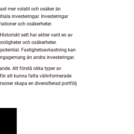
ast mer volatil och osäker än
tiala investeringar. Investeringar
ationer och osäkerheter.
storiskt sett har aktier varit en av
oligheter och osäkerheter.
spotential. Fastighetsavkastning kan
h engagemang än andra investeringar.
nde. Att förstå olika typer av
för att kunna fatta välinformerade
oner skapa en diversifierad portfölj