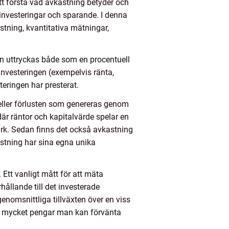
tt förstå vad avkastning betyder och
investeringar och sparande. I denna
stning, kvantitativa mätningar,
kan uttryckas både som en procentuell
investeringen (exempelvis ränta,
teringen har presterat.
eller förlusten som genereras genom
där räntor och kapitalvärde spelar en
ark. Sedan finns det också avkastning
astning har sina egna unika
 Ett vanligt mått för att mäta
hållande till det investerade
nomsnittliga tillväxten över en viss
ur mycket pengar man kan förvänta