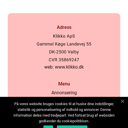
Adress
web:
www.klikko.dk
Menu
Annonsering
Om oss
På vores website bruges cookies til at huske dine indstillinger,
Cookies
statistik og personalisering af indhold og annoncer. Denne
information deles med tredjepart. Ved fortsat brug af websiden
Kontakta oss
godkender du cookiepolitikken.
Sitemap