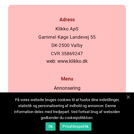
Adress
web:
www.klikko.dk
Menu
Annonsering
Om oss
På vores website bruges cookies til at huske dine indstillinger,
Cookies
statistik og personalisering af indhold og annoncer. Denne
information deles med tredjepart. Ved fortsat brug af websiden
Kontakta oss
godkender du cookiepolitikken.
Sitemap
Ok
Privatlivspolitik