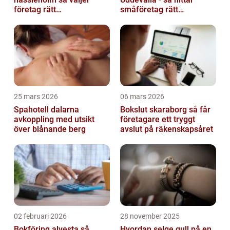
företag rätt
småföretag rätt
ekonomipartner
ekonomipartner
25 mars 2026
06 mars 2026
Spahotell dalarna
Bokslut skaraborg så får
avkoppling med utsikt
företagare ett tryggt
över blånande berg
avslut på räkenskapsåret
02 februari 2026
28 november 2025
Bokföring alvesta så
Hvordan selge gull på en