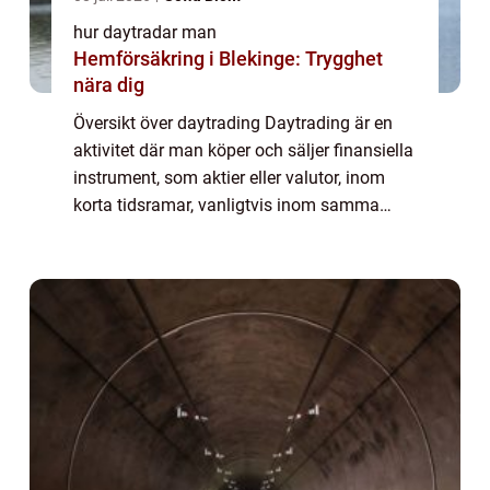
hur daytradar man
Hemförsäkring i Blekinge: Trygghet
nära dig
Översikt över daytrading Daytrading är en
aktivitet där man köper och säljer finansiella
instrument, som aktier eller valutor, inom
korta tidsramar, vanligtvis inom samma
handelsdag. Målet är att dra nytta av små
prisrörelser för att göra vinst. Dayt...