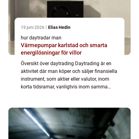
19 juni 2026
Elias Hedin
hur daytradar man
Värmepumpar karlstad och smarta
energilösningar för villor
Översikt över daytrading Daytrading är en
aktivitet där man köper och säljer finansiella
instrument, som aktier eller valutor, inom
korta tidsramar, vanligtvis inom samma
handelsdag. Målet är att dra nytta av små
prisrörelser för att göra vinst. Dayt...