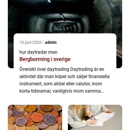
16 juni 2026
admin
hur daytradar man
Bergborrning i sverige
Översikt över daytrading Daytrading är en
aktivitet där man köper och säljer finansiella
instrument, som aktier eller valutor, inom
korta tidsramar, vanligtvis inom samma
handelsdag. Målet är att dra nytta av små
prisrörelser för att göra vinst. Dayt...