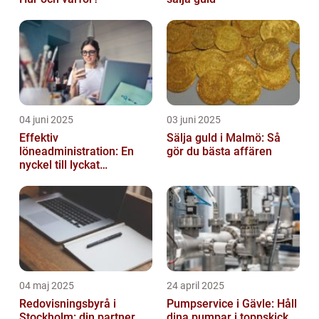
04 juni 2025
03 juni 2025
Effektiv
Sälja guld i Malmö: Så
löneadministration: En
gör du bästa affären
nyckel till lyckat
företagande
04 maj 2025
24 april 2025
Redovisningsbyrå i
Pumpservice i Gävle: Håll
Stockholm: din partner
dina pumpar i toppskick