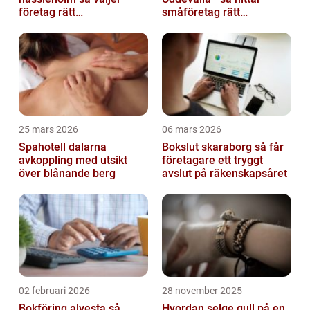
företag rätt
småföretag rätt
ekonomipartner
ekonomipartner
25 mars 2026
06 mars 2026
Spahotell dalarna
Bokslut skaraborg så får
avkoppling med utsikt
företagare ett tryggt
över blånande berg
avslut på räkenskapsåret
02 februari 2026
28 november 2025
Bokföring alvesta så
Hvordan selge gull på en