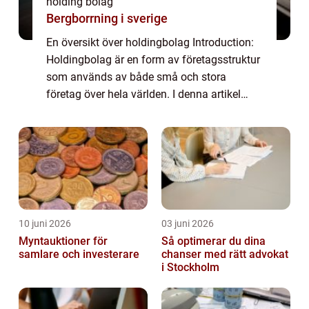
holding bolag
Bergborrning i sverige
En översikt över holdingbolag Introduction:
Holdingbolag är en form av företagsstruktur
som används av både små och stora
företag över hela världen. I denna artikel
kommer vi att granska de olika aspekterna
av holdingbolag, inklusive dess definition,...
10 juni 2026
03 juni 2026
Myntauktioner för
Så optimerar du dina
samlare och investerare
chanser med rätt advokat
i Stockholm