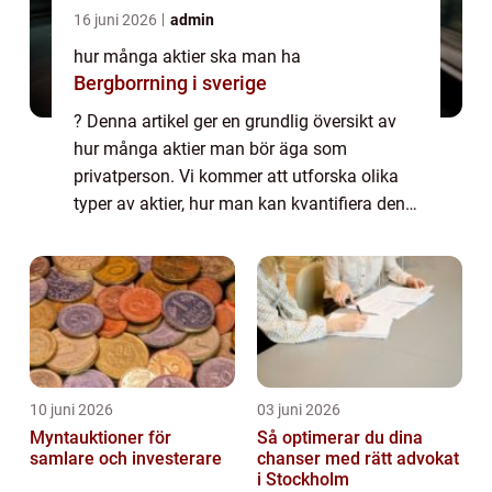
16 juni 2026
admin
hur många aktier ska man ha
Bergborrning i sverige
? Denna artikel ger en grundlig översikt av
hur många aktier man bör äga som
privatperson. Vi kommer att utforska olika
typer av aktier, hur man kan kvantifiera den
optimala mängden aktier, och diskutera
skillnaderna mellan olika strategier.
Dessutom...
10 juni 2026
03 juni 2026
Myntauktioner för
Så optimerar du dina
samlare och investerare
chanser med rätt advokat
i Stockholm