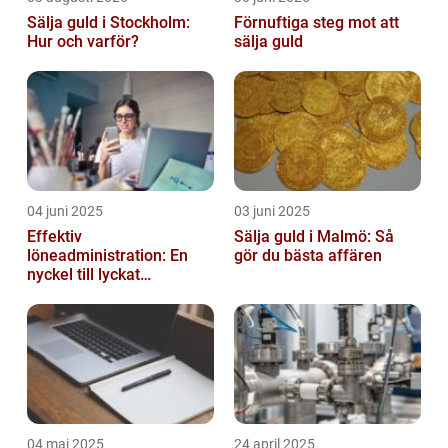
Sälja guld i Stockholm:
Förnuftiga steg mot att
Hur och varför?
sälja guld
04 juni 2025
03 juni 2025
Effektiv
Sälja guld i Malmö: Så
löneadministration: En
gör du bästa affären
nyckel till lyckat
företagande
04 maj 2025
24 april 2025