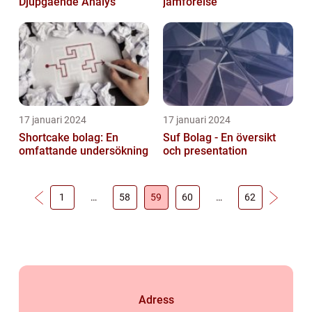
Djupgående Analys
jämförelse
17 januari 2024
17 januari 2024
Shortcake bolag: En
Suf Bolag - En översikt
omfattande undersökning
och presentation
1
…
58
59
60
…
62
Adress