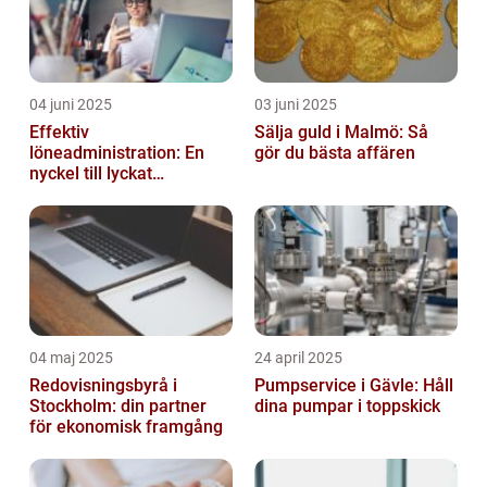
04 juni 2025
03 juni 2025
Effektiv
Sälja guld i Malmö: Så
löneadministration: En
gör du bästa affären
nyckel till lyckat
företagande
04 maj 2025
24 april 2025
Redovisningsbyrå i
Pumpservice i Gävle: Håll
Stockholm: din partner
dina pumpar i toppskick
för ekonomisk framgång