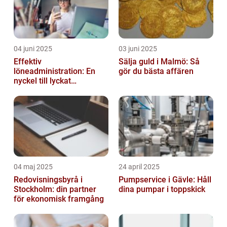
04 juni 2025
03 juni 2025
Effektiv
Sälja guld i Malmö: Så
löneadministration: En
gör du bästa affären
nyckel till lyckat
företagande
04 maj 2025
24 april 2025
Redovisningsbyrå i
Pumpservice i Gävle: Håll
Stockholm: din partner
dina pumpar i toppskick
för ekonomisk framgång