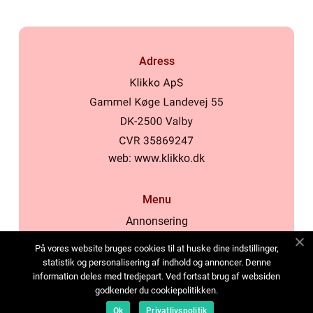
Adress
web:
www.klikko.dk
Menu
Annonsering
Om oss
På vores website bruges cookies til at huske dine indstillinger,
Cookies
statistik og personalisering af indhold og annoncer. Denne
information deles med tredjepart. Ved fortsat brug af websiden
Kontakta oss
godkender du cookiepolitikken.
Sitemap
Ok
Privatlivspolitik