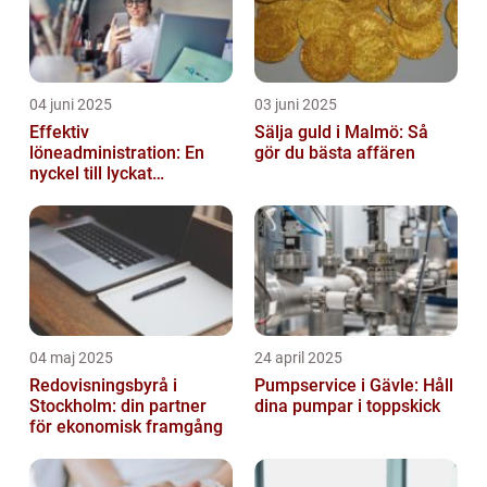
04 juni 2025
03 juni 2025
Effektiv
Sälja guld i Malmö: Så
löneadministration: En
gör du bästa affären
nyckel till lyckat
företagande
04 maj 2025
24 april 2025
Redovisningsbyrå i
Pumpservice i Gävle: Håll
Stockholm: din partner
dina pumpar i toppskick
för ekonomisk framgång