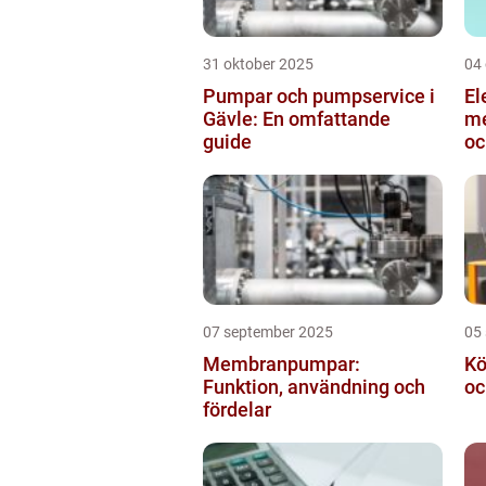
31 oktober 2025
04
Pumpar och pumpservice i
El
Gävle: En omfattande
me
guide
oc
in
07 september 2025
05
Membranpumpar:
Kö
Funktion, användning och
oc
fördelar