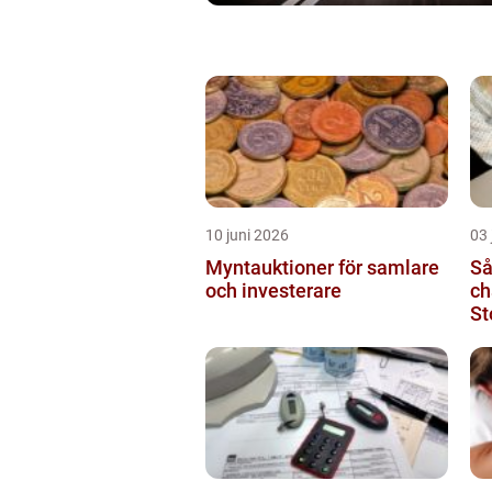
10 juni 2026
03 
Myntauktioner för samlare
Så
och investerare
ch
St