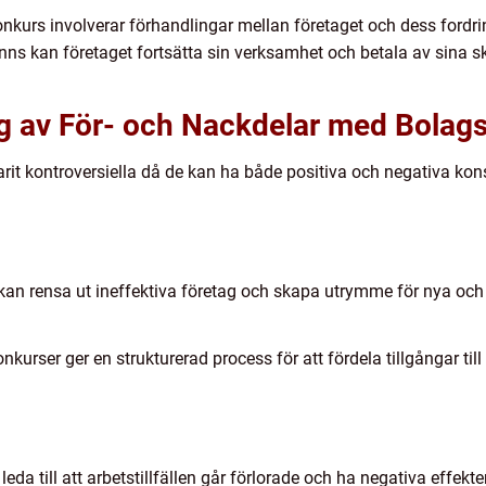
onkurs involverar förhandlingar mellan företaget och dess ford
ns kan företaget fortsätta sin verksamhet och betala av sina 
g av För- och Nackdelar med Bolag
arit kontroversiella då de kan ha både positiva och negativa kon
an rensa ut ineffektiva företag och skapa utrymme för nya och 
kurser ger en strukturerad process för att fördela tillgångar til
eda till att arbetstillfällen går förlorade och ha negativa effek