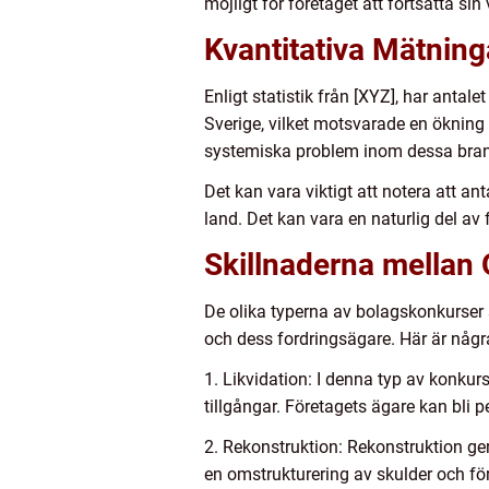
möjligt för företaget att fortsätta si
Kvantitativa Mätnin
Enligt statistik från [XYZ], har anta
Sverige, vilket motsvarade en ökning 
systemiska problem inom dessa bran
Det kan vara viktigt att notera att a
land. Det kan vara en naturlig del av
Skillnaderna mellan 
De olika typerna av bolagskonkurser s
och dess fordringsägare. Här är några
1. Likvidation: I denna typ av konku
tillgångar. Företagets ägare kan bli p
2. Rekonstruktion: Rekonstruktion ge
en omstrukturering av skulder och fö