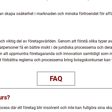
n skapa osäkerhet i marknaden och minska förtroendet för affä
ch viktig del av företagsvärlden. Genom att förstå olika typer 
atpersoner få en bättre insikt i de juridiska processerna och der
an att uppmuntra företagaranda och innovation samtidigt som 
 förbättra reglerna och processerna kring bolagskonkurser kan v
FAQ
urs?
cess där ett företag blir insolvent och inte kan fullgöra sina skul