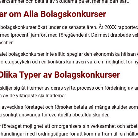
n verksamhet och betala av skulderna på ett mer hållbart sätt.
gar om Alla Bolagskonkurser
let bolagskonkurser ökat under de senaste åren. År 20XX rapporter
med [procent] jämfört med föregående år. De mest drabbade sektor
scher.
ntalet bolagskonkurser inte alltid speglar den ekonomiska hälsan e
 företagscykeln och en konkurs kan även vara en möjlighet för ny 
Olika Typer av Bolagskonkurser
kiljer sig åt i termer av deras syfte, process och fördelning av 
 av de viktigaste skillnaderna:
rs avvecklas företaget och försöker betala så många skulder som
ersonligt ansvariga för eventuella obetalda skulder.
r företaget möjlighet att omorganisera sin verksamhet och arbeta
rhandlingar med fordringsägare för att komma fram till en hållb