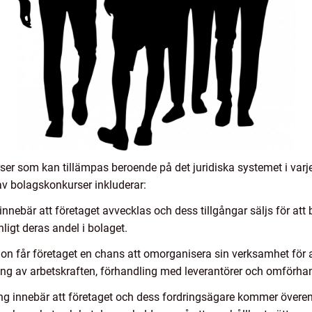
ser som kan tillämpas beroende på det juridiska systemet i varj
av bolagskonkurser inkluderar:
innebär att företaget avvecklas och dess tillgångar säljs för att
nligt deras andel i bolaget.
ion får företaget en chans att omorganisera sin verksamhet för a
ring av arbetskraften, förhandling med leverantörer och omförhan
ing innebär att företaget och dess fordringsägare kommer över